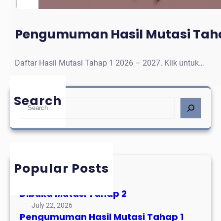
Pengumuman Hasil Mutasi Taha
Daftar Hasil Mutasi Tahap 1 2026 – 2027. Klik untuk…
Search
S
e
a
r
c
h
Popular Posts
Mutasi Tahap 3
August 3, 2026
Dibuka Mutasi Tahap 2
July 22, 2026
Pengumuman Hasil Mutasi Tahap 1