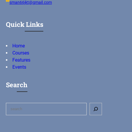
sman66jkt@gmail.com
Quick Links
Home
Courses
Features
Events
Search
S
e
a
r