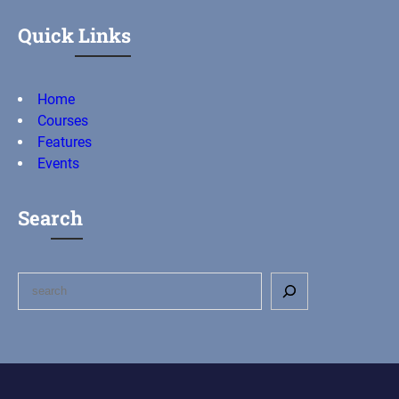
Quick Links
Home
Courses
Features
Events
Search
S
e
a
r
c
h