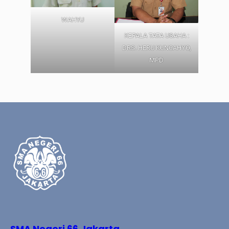
WAHYU
KEPALA TATA USAHA :
DRS. HERU KUNCAHYO,
MPD
SMA Negeri 66 Jakarta