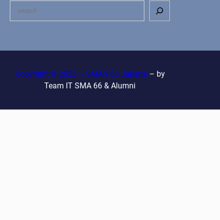
S
e
a
r
c
h
Copyright © 2025 – SMAN 66 Jakarta
– by
Team IT SMA 66 & Alumni