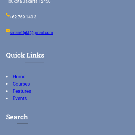
Ibukota Jakarta 12450
+62 769 140 3
sman66jkt@gmail.com
Quick Links
Home
Courses
Features
Events
Search