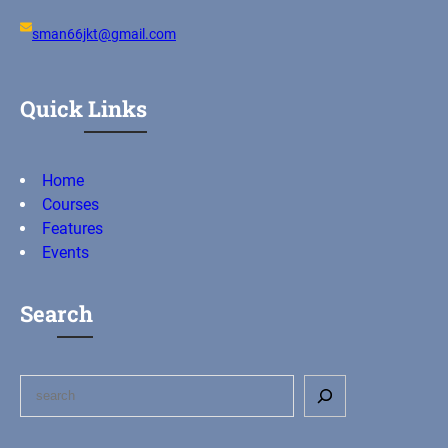
sman66jkt@gmail.com
Quick Links
Home
Courses
Features
Events
Search
S
e
a