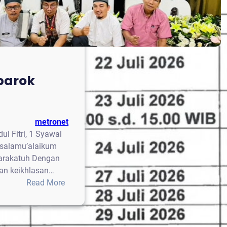
barok
metronet
ul Fitri, 1 Syawal
ssalamu’alaikum
arakatuh Dengan
an keikhlasan…
:
Read More
Eid
Mubarok
1447H