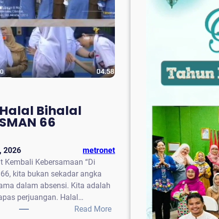
Halal Bihalal
SMAN 66
6, 2026
metronet
t Kembali Kebersamaan “Di
6, kita bukan sekadar angka
ama dalam absensi. Kita adalah
apas perjuangan. Halal…
:
Read More