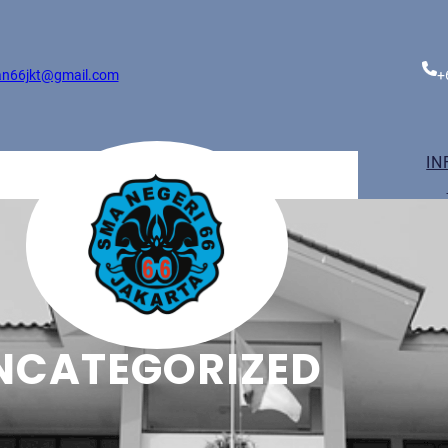
n66jkt@gmail.com
+
IN
NCATEGORIZED