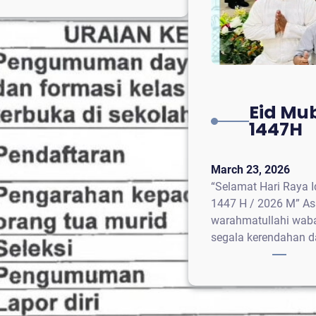
Halal
Bihalal
SMAN
66
Eid Mu
1447H
March 23, 2026
“Selamat Hari Raya Id
1447 H / 2026 M” A
warahmatullahi wab
segala kerendahan d