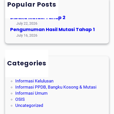
h
Popular Posts
Mutasi Tahap 3
August 3, 2026
Dibuka Mutasi Tahap 2
July 22, 2026
Pengumuman Hasil Mutasi Tahap 1
July 16, 2026
Categories
Event Alumni
Event Sekolah
Informasi Kelulusan
Informasi PPDB, Bangku Kosong & Mutasi
Informasi Umum
OSIS
Uncategorized