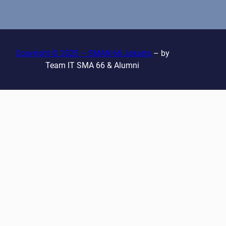
a
r
c
h
Copyright © 2025 – SMAN 66 Jakarta
– by
Team IT SMA 66 & Alumni