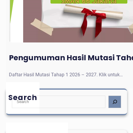
Pengumuman Hasil Mutasi Taha
Daftar Hasil Mutasi Tahap 1 2026 – 2027. Klik untuk…
Search
S
e
a
r
c