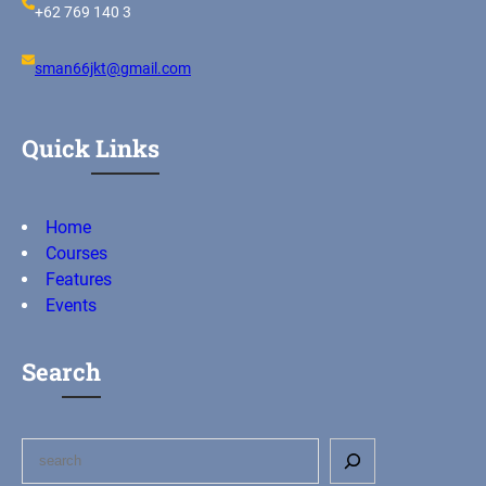
+62 769 140 3
sman66jkt@gmail.com
Quick Links
Home
Courses
Features
Events
Search
S
e