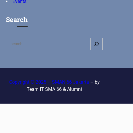
Events
Search
S
e
a
r
c
h
Copyright © 2025 – SMAN 66 Jakarta
– by
Team IT SMA 66 & Alumni