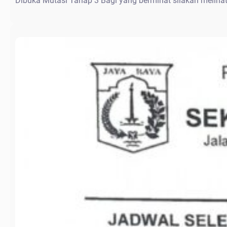
Dibuka Mutasi Tahap 3 Bagi yang berminat silakan meliha