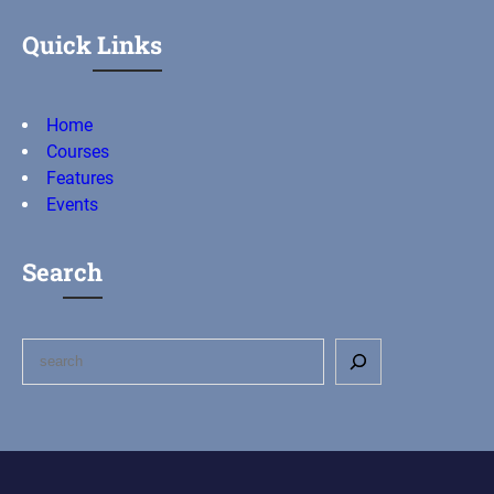
Quick Links
Home
Courses
Features
Events
Search
S
e
a
r
c
h