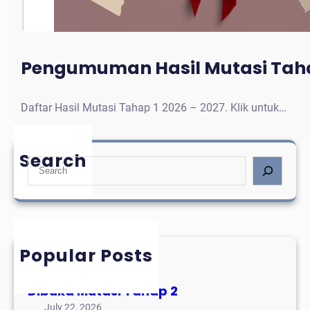
Pengumuman Hasil Mutasi Taha
Daftar Hasil Mutasi Tahap 1 2026 – 2027. Klik untuk…
Search
S
e
a
r
c
h
Popular Posts
Mutasi Tahap 3
August 3, 2026
Dibuka Mutasi Tahap 2
July 22, 2026