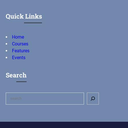
Quick Links
Home
Courses
Features
Events
Search
S
e
a
r
c